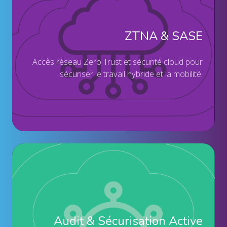
ma
ré
pa
Ze
ZTNA & SASE
no
Tr
ex
et
A
ccès réseau Zero Trust et sécurité cloud pour
cer
sé
sécuriser le travail h
ybride et la mobilité.
cl
po
sé
le
tra
hy
Au
et
&
la
Sé
mob
Act
Di
Audit & Sécurisation Active
Re