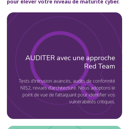
pour élever votre niveau de maturité cyber.
AU
av
un
ap
Re
AUDITER avec une approche
Te
Te
Red Team
d'
av
Tests d'intrusion avancés, audits de conformité
NIS2, revues d'architecture. Nous adoptons le
au
point de vue de l'attaquant pour identifier vos
de
vulnérabilités critiques.
co
NI
re