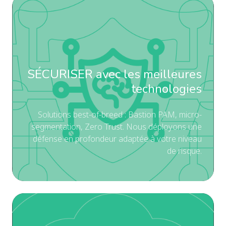
d'a
SÉ
No
av
ad
les
le
me
po
te
de
SÉCURISER avec les meilleures
So
vu
be
technologies
de
of-
l'a
br
Solutions best-of-breed : Bastion PAM, micro-
segmentation, Zero Trust. Nous déployons une
po
:
défense en profondeur adaptée à votre niveau
ide
Ba
de risque.
vo
PA
vul
mi
cri
se
Ze
SU
Tru
av