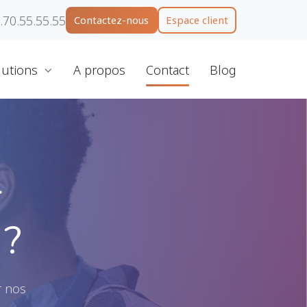
.70.55.55.55
Contactez-nous
Espace client
lutions
A propos
Contact
Blog
r
 ?
r nos