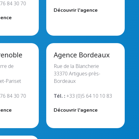
 76 84 30 70
Découvrir l'agence
gence
renoble
Agence Bordeaux
rre de
Rue de la Blancherie
33370 Artigues-près-
et-Pariset
Bordeaux
 76 84 30 70
Tél. :
+33 (0)5 64 10 10 83
gence
Découvrir l'agence