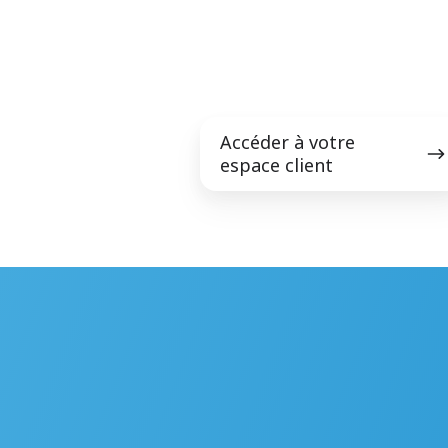
Accéder
Accéder à votre
à
espace client
votre
espace
client