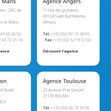
e Mans
Agence Angers
nes - ZAC de
11 rue des portières
49124 Saint-Barthélemy-
ès-le-Mans
d'Anjou
 43 50 26 50
Tél. :
+33 (0)2 41 19 28 65
2 43 72 21 14
-
Fax :
+33 (0)2 52 19 22 00
gence
Découvrir l'agence
yon
Agence Toulouse
304 Route
23 Avenue Prat Gimont
31130 BALMA
EST
Tél. :
+33 (0)3 26 79 30 05