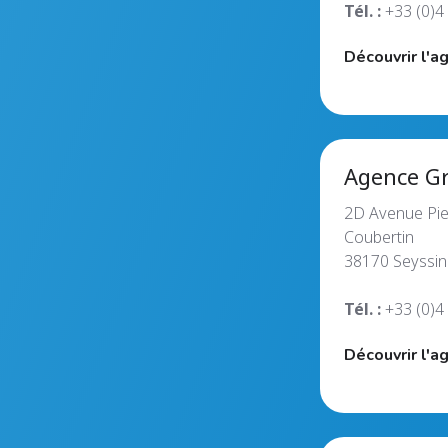
Tél. :
+33 (0)4
Découvrir l'a
Agence G
2D Avenue Pie
Coubertin
38170 Seyssin
Tél. :
+33 (0)4
Découvrir l'a