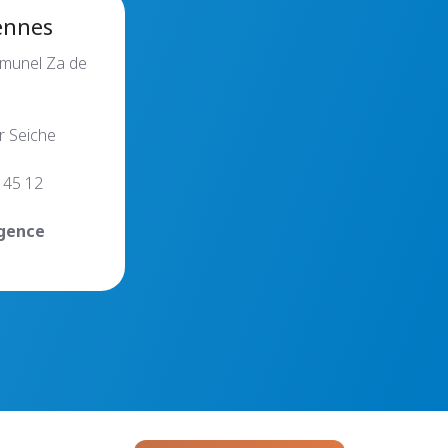
ennes
munel
Za de
r Seiche
 45 12
agence