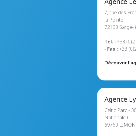
Agence L
7, rue des Frê
la Pointe
72190 Sargé-l
Tél. :
+33 (0)2
-
Fax :
+33 (0)
Découvrir l'a
Agence L
Celtic Parc - 
Nationale 6
69760 LIMON