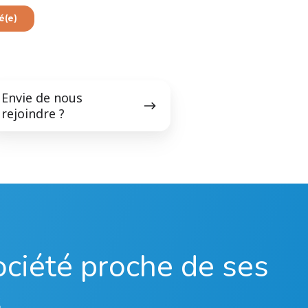
vie
Envie de nous
e
rejoindre ?
ous
joindre
ciété proche de ses
s