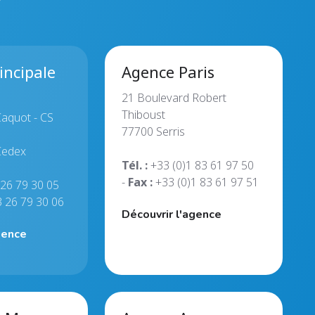
incipale
Agence Paris
21 Boulevard Robert
Thiboust
Caquot - CS
77700 Serris
Cedex
Tél. :
+33 (0)1 83 61 97 50
-
Fax :
+33 (0)1 83 61 97 51
 26 79 30 05
3 26 79 30 06
Découvrir l'agence
gence