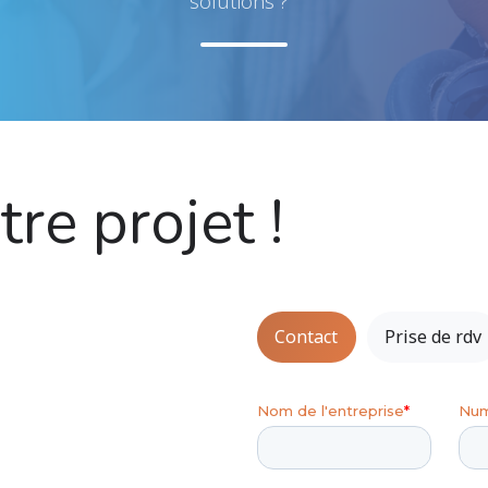
solutions ?
re projet !
Contact
Prise de rdv