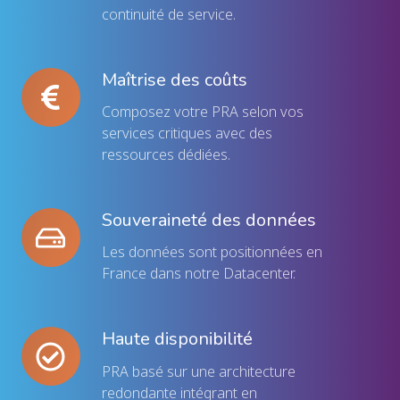
données
continuité de service.
Maîtrise des coûts
Maîtrise
des
Composez votre PRA selon vos
coûts
services critiques avec des
ressources dédiées.
Souveraineté des données
Souveraineté
des
Les données sont positionnées en
données
France dans notre Datacenter.
Haute disponibilité
Haute
disponibilité
PRA basé sur une architecture
redondante intégrant en