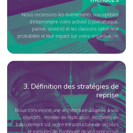
pri
re
les
les
N
ous recensons les événements susceptibles
d'interrompre votre activité (cyberattaque,
re
év
pann
e, sinistre) et le
s classons selon leur
à
su
probabilité et leu
r impact sur votre organisation.
pr
d'
en
vo
ca
act
de
(c
3.
sin
pa
Déf
sin
de
3. Définition des stratégies de
et
st
reprise
les
de
cl
re
N
ous con
cevons un
e architecture adaptée à vos
se
No
objectifs : m
odèle de réplication, modalités de
le
co
basculemen
t sur notre infrastructure de secours
pr
un
et mesures d
e continuité de vos processus