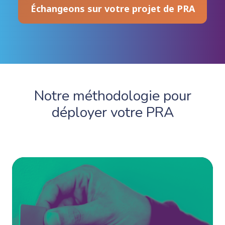
Échangeons sur votre projet de PRA
Notre méthodologie pour
déployer votre PRA
1.
Ide
de
be
et