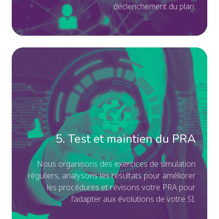
déclenchemen
t du plan.
se
les
et
pr
me
et
de
fo
5.
co
vo
Te
de
éq
et
vo
au
ma
pr
rô
du
mé
et
PR
re
No
5. Test et maintien du PRA
de
or
ch
de
N
ous organisons des exercices d
e simulation
réguliers, analysons le
s résultats pour améliorer
en
ex
le
s procédures et ré
visons v
otre PRA pour
ca
de
l'adapter aux évolutions de v
otre SI.
de
si
dé
rég