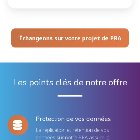
Échangeons sur votre projet de PRA
Les points clés de notre offre
Protection de vos données
Protection
de
La réplication et rétention de vos
vos
données sur notre PRA assure la