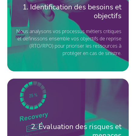
1. Identification des besoins et
obj
No
objectifs
an
vo
N
ou
s analysons
vos processus métiers critiques
e
t définissons ensembl
e vos objectifs de reprise
pr
(
RTO/RPO) pour prioriser les ressources à
mé
protége
r en cas de sinistre
.
cri
et
dé
en
2.
vo
Év
obj
de
de
ri
re
et
(R
2. Évaluation des risques et
me
po
No
menaces