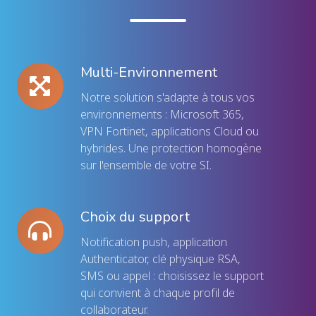
ri
un
fa
Multi-Environnement
Multi-
su
Environnement
es
Notre solution s'adapte à tous vos
exi
environnements : Microsoft 365,
VPN Fortinet, applications Cloud ou
hybrides. Une protection homogène
sur l'ensemble de votre SI.
Choix du support
Choix
du
N
otification push, application
support
Authenticator, clé physique RSA,
SMS ou appel : choisissez le support
qui convient à chaque profil de
collaborateur.