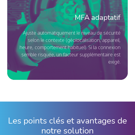
né
le
de
ni
MFA adaptatif
dis
de
co
sé
A
juste automatiquement le niveau de sécurité
se
selon le contexte (géolocalisation, appareil,
h
eure, comportement h
abituel). Si la connexion
le
semble risquée, un facteur supplémentaire est
co
exigé
.
(gé
app
he
co
hab
Si
la
Les points clés et avantages de
co
notre solution
se