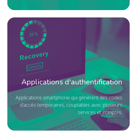
à
sai
en
Ap
pl
d'a
du
Ap
mo
sm
de
qu
pa
gé
Sa
de
Applications d'authentification
ce
co
jet
d'
Applications smartphone qui génèrent des codes
im
te
d'accès temporaires, couplables avec plusieurs
d'
co
services et comptes.
au
av
co
pl
se