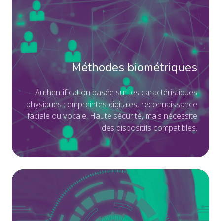
la
Au
de
ba
d'a
su
les
ca
Méthodes biométriques
ph
:
A
uthentification basée sur les caractéristiques
physiques : empreintes digitales, reconnaissance
em
faciale ou vocale. Haute sécurité, mais nécessite
dig
des dispositifs compatibles.
re
fac
ou
voc
MF
Ha
ada
séc
Aj
ma
au