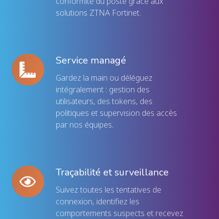
avancées
conformité du poste grâce aux
solutions ZTNA Fortinet.
Service managé
Service
managé
G
ardez la main ou déléguez
intégralement : gestion des
utilisateurs, des tokens, des
politiques et supervision des accès
par nos équipes.
Traçabilité et surveillance
Traçabilité
et
S
uivez toutes les tentatives de
surveillance
connexion, identifiez les
comportements suspects et recevez