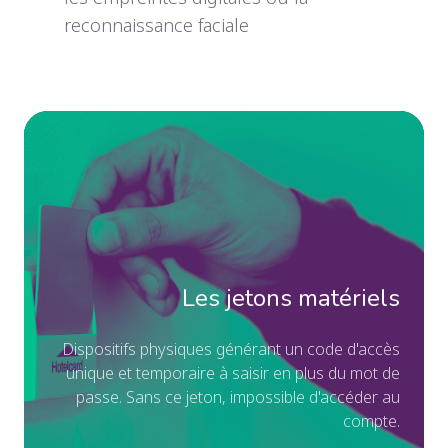
reconnaissance faciale
Le
je
ma
Dis
ph
gé
un
Les jetons matériels
co
d'
Dispositifs physiques générant un code d'accès
unique et temporaire à saisir en plus du mot de
un
passe. Sans ce jeton, impossible d'accéder au
et
compte.
te