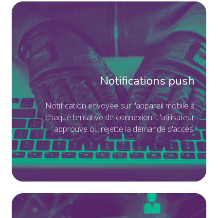
et
Not
co
pu
Not
en
su
l'a
Notifications push
mo
à
N
otification envoyée sur l'appareil mobile à
ch
chaque tentative de connexion. L'utilisateur
approuve ou rejette la demande d'accès.
ten
de
co
L'u
ap
ou
Mé
rej
bi