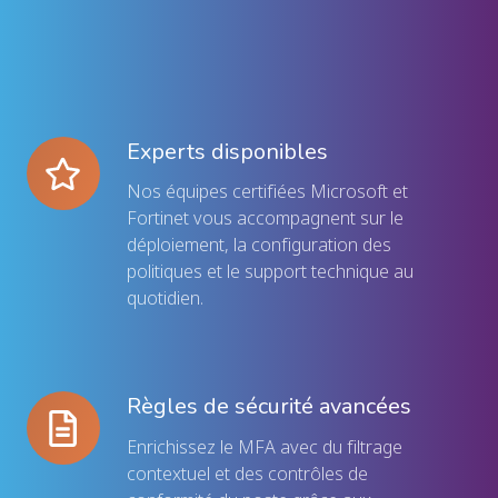
Experts disponibles
Experts
disponibles
N
os équipes certifiées Microsoft et
Fortinet vous accompagnent sur le
déploiement, la configuration des
politiques et le support technique au
quotidien.
Règles de sécurité avancées
Règles
de
E
nrichissez le MFA avec du filtrage
sécurité
contextuel et des contrôles de